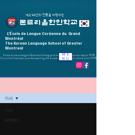
​개교 46년의 전통을 자랑하는
몬트리올한인학교
L'École de Langue Coréenne du Grand
Montréal
The Korean Language School of Greater
Montreal
ME
Notre école enseigne fièrement la langue et la culture coréennes depuis 1978
Our school has been proudly teaching the Korean language and culture since 1978
NU
기사
기사
기사
Articles