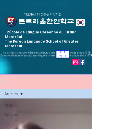
​개교 46년의 전통을 자랑하는
몬트리올한인학교
L'École de Langue Coréenne du Grand
Montréal
The Korean Language School of Greater
Montreal
ME
Notre école enseigne fièrement la langue et la culture coréennes depuis 1978
Our school has been proudly teaching the Korean language and culture since 1978
NU
기사
Articles
기사
Articles