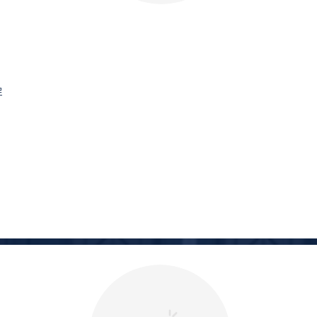
Name, Title
료