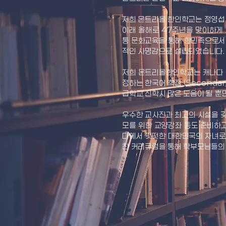
저희 몬트리올 한인학교는 정영섭
이래 올해로 47주년을 맞이하게 
통 문화교육을 통해 한민족으로서
적인 사명감으로 설립되었습니다
저희 몬트리올한인학교는 캐나다 
정하는 한국어 학점 (Seconda
급학교 진학시 많은 도음이 될 뿐
우수한 교사진과 최고의 시설을 갖
모를 위한 교양강좌 등도 준비하
다에서 떳떳한 대한민국의 자녀로
찬 커리큐럼을 통해 학부모님들의
​ 2025
몬트리올한인