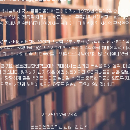
 박사님께서 당시 몬트리올대학 교수 재직시 1978년 9월16일 여러가
되는 역사와 전통을 자랑하는 학교입니다. 몬트리올 한인학교는 한인 2, 
의 정체성을 확립하고 나아가서는 북미 캐나다 퀘벡지역 사회의 구성원으
.
정부가 비영리단체로 인정하고 퀘벡 정부로부터 정규학교로 인가 받은 학
ry 4학년, 5학년을 대상으로 2년간 최대 일년에 4학점씩 최대 8학점)이
만 아니라 사회 진출 시 한국어를 구사함으로써 얻어지는 많은 이점니 있을
춘 저희 몬트리올한인학교에서 기대하시는 소기의 목적을 위해 음악, 미술
고 있습니다. 정착하기 쉽지 않은 이민 생활이지만 우리자녀들의 밝은 앞
서 당당하게 깊은 뿌리를 내리고 살아갈 수 있는 훌륭한 역군이 되도록 
 귀중한 시간과 노력이 헛되지 않도룩 열심히 교육에 임하겠습니다.
년 7월 23일
학교 교장 전 민 락