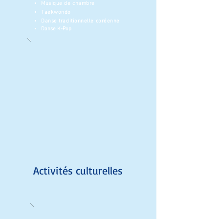
Musique de chambre​
Taekwondo
Danse traditionnelle coréenne
Danse K-Pop
Activités culturelles