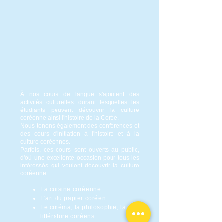
À nos cours de langue s'ajoutent des
activités culturelles durant lesquelles les
étudiants peuvent découvrir la culture
coréenne ainsi l'histoire de la Corée.
Nous tenons également des conférences et
des cours d'initiation à l'histoire et à la
culture coréennes.
Parfois, ces cours sont ouverts au public,
d'où une excellente occasion pour tous les
intéressés qui veulent découvrir la culture
coréenne.
La cuisine coréenne
L'art du papier coréen
Le cinéma, la philosophie, la
littérature coréens