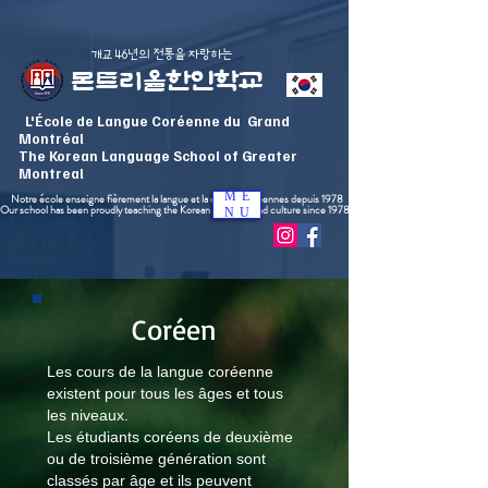
​개교 46년의 전통을 자랑하는
몬트리올한인학교
L'École de Langue Coréenne du Grand
Montréal
The Korean Language School of Greater
Montreal
ME
Notre école enseigne fièrement la langue et la culture coréennes depuis 1978
Our school has been proudly teaching the Korean language and culture since 1978
NU
Coréen
Les cours de la langue coréenne
existent pour tous les âges et tous
les niveaux.
Les étudiants coréens de deuxième
ou de troisième génération sont
classés par âge et ils peuvent