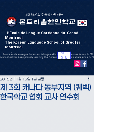
​개교 46년의 전통을 자랑하는
몬트리올한인학교
L'École de Langue Coréenne du Grand
Montréal
The Korean Language School of Greater
Montreal
ME
Notre école enseigne fièrement la langue et la culture coréennes depuis 1978
Our school has been proudly teaching the Korean language and culture since 1978
NU
2015년 11월 16일
1분 분량
제 3회 캐나다 동부지역 (퀘벡)
한국학교 협회 교사 연수회