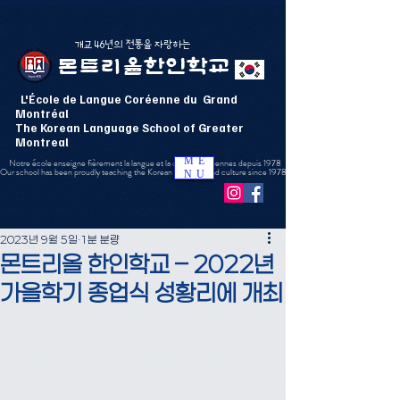
​개교 46년의 전통을 자랑하는
몬트리올한인학교
L'École de Langue Coréenne du Grand
Montréal
The Korean Language School of Greater
Montreal
ME
Notre école enseigne fièrement la langue et la culture coréennes depuis 1978
Our school has been proudly teaching the Korean language and culture since 1978
NU
2023년 9월 5일
1분 분량
몬트리올 한인학교 – 2022년
가을학기 종업식 성황리에 개최